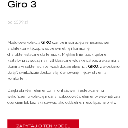
Giro 3
od 6599 zł
Modułowa kolekcja
GIRO
czerpie inspirację z renesansowej
architektury, łącząc w sobie symetrię i harmonię
charakterystyczne dla tej epoki. Miękkie linie i zaokrąglone
kształty przywodzą na myśl klasyczne włoskie pałace, a aksamitna
tkanina w subtelnych barwach dodaje elegancji.
GIRO
, z włoskiego
„krąg”, symbolizuje doskonałą równowagę między stylem a
komfortem.
Dzięki ukrytym elementom montażowym i estetycznemu
wykończeniu kolekcję można rozbudować o elementy wewnętrze z
oparciem lub bez jak i używać jako oddzielne, niepołączone bryły.
ZAPYTAJ O TEN MODEL