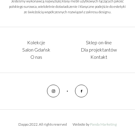
Jesteśmy wykonawcą najwyższej klasy mebli użytkowych łączących jakość
polskiego surowca, wieloletnie doświadczenie i klasyczne podejście do estetyki
ze świeżością współczesnych rozwiązań z zakresu designu.
Kolekcje
Sklep on-line
Salon Gdańsk
Dla projektantów
O nas
Kontakt
Dappo 2022. All rights reserved
Website by
Panda Marketing