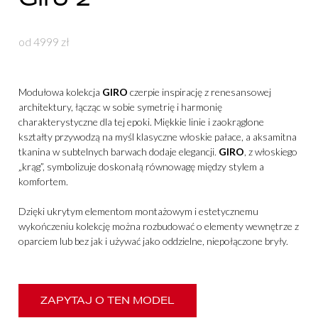
od 4999 zł
Modułowa kolekcja
GIRO
czerpie inspirację z renesansowej
architektury, łącząc w sobie symetrię i harmonię
charakterystyczne dla tej epoki. Miękkie linie i zaokrąglone
kształty przywodzą na myśl klasyczne włoskie pałace, a aksamitna
tkanina w subtelnych barwach dodaje elegancji.
GIRO
, z włoskiego
„krąg”, symbolizuje doskonałą równowagę między stylem a
komfortem.
Dzięki ukrytym elementom montażowym i estetycznemu
wykończeniu kolekcję można rozbudować o elementy wewnętrze z
oparciem lub bez jak i używać jako oddzielne, niepołączone bryły.
ZAPYTAJ O TEN MODEL