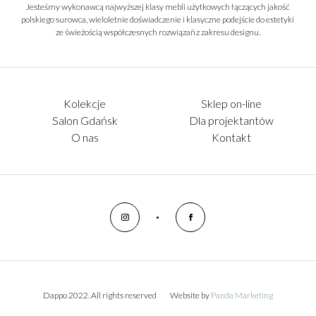
Jesteśmy wykonawcą najwyższej klasy mebli użytkowych łączących jakość
polskiego surowca, wieloletnie doświadczenie i klasyczne podejście do estetyki
ze świeżością współczesnych rozwiązań z zakresu designu.
Kolekcje
Sklep on-line
Salon Gdańsk
Dla projektantów
O nas
Kontakt
Dappo 2022. All rights reserved
Website by
Panda Marketing