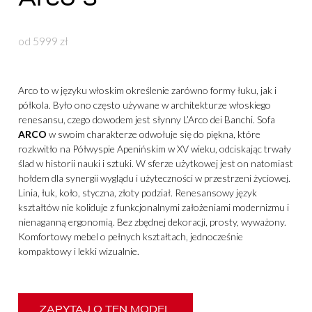
od 5999 zł
Arco to w języku włoskim określenie zarówno formy łuku, jak i
półkola. Było ono często używane w architekturze włoskiego
renesansu, czego dowodem jest słynny L’Arco dei Banchi. Sofa
ARCO
w swoim charakterze odwołuje się do piękna, które
rozkwitło na Półwyspie Apenińskim w XV wieku, odciskając trwały
ślad w historii nauki i sztuki. W sferze użytkowej jest on natomiast
hołdem dla synergii wyglądu i użyteczności w przestrzeni życiowej.
Linia, łuk, koło, styczna, złoty podział. Renesansowy język
kształtów nie koliduje z funkcjonalnymi założeniami modernizmu i
nienaganną ergonomią. Bez zbędnej dekoracji, prosty, wyważony.
Komfortowy mebel o pełnych kształtach, jednocześnie
kompaktowy i lekki wizualnie.
ZAPYTAJ O TEN MODEL